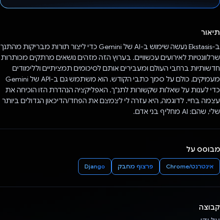
הצבעת!
תיאור
ב-Ekstasis נעשה שימוש ב-AI של Gemini כדי ליצור תורות מבריקות מהתנך
שרלוונטיות לאירועים עכשוויים. בערוץ הזה מזהים נושאים מרתקים מכותרות
חדשותיות ברחבי העולם ומעבירים אותם לסיכומים תמציתיים וללימודים
מעמיקים, כולם על סמך כתבי הקודש. הוא משתמש גם ב-API של Gemini
כדי לענות על שאלות שקשורות לתנ"ך. האפליקציה הנהדרת הזו הוכיחה את
עצמה בחיי. לדוגמה, היא עזרה לי לצמצם את הפחד/הדיכאון הגדולים ביותר
שלי, שהם: AI מחליף בני אדם.
מבוסס על
אינטרנט/Chrome
פרצוף מחבק
Django
קבוצה