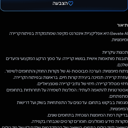
הצבעה
הצבעת!
תיאור
Elevate AI היא אפליקציית אינטרנט מקיפה שמתמקדת בפיתוח קריירה
ומיומנויות.
תכונות עיקריות
תובנות מותאמות אישית בנושא קריירה: על סמך הרקע המקצועי והיעדים
שלכם.
ניתוח מיומנויות: הערכה מבוססת-AI של נקודות החוזק והתחומים לשיפור.
עוזרת קריירה: תמיכה ביצירת קורות חיים, בראיונות ובפיתוח הקריירה.
חיזוי מסלול קריירה: חיזוי של נתיבי קריירה פוטנציאליים.
אסטרטגיות להתאמה לעתיד: המלצות לשמירה על תחרותיות בתחומים
מתפתחים.
מגמות בביקוש בתחום: עדכונים על התפתחויות בשוק ועל דרישות
המיומנויות.
בדיקת רמת המיומנות הנוכחית בתחומים שונים.
מקורות מידע מומלצים: חומרים קורסים שנבחרו בקפידה.
השוואה למקבילים בתחום: השוואה של ההתקדמות שלכם לזו של מקבילים