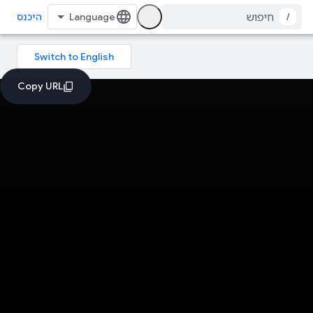
/
היכנס