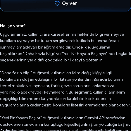
Oy ver
Oy verildi.
Ne işe yarar?
Uygulamamız, kullanıcılara küresel ısınma hakkında bilgi vermeyi ve
kurallara uymayan bir tutum sergileyerek katkıda bulunma fırsatı
sunmayı amaçlayan bir eğitim aracıdır. Öncelikle, uygulama
başlatılırken "Daha Fazla Bilgi" ve "Yeni Bir Hayata Başlayın" adlı bağlantı
seçeneklerinin yer aldığı çok çekici bir ilk sayfa gösterilir.
"Daha fazla bilgi" düğmesi, kullanıcıları iklim değişikliğiyle ilgili
konulardan oluşan etkileşimli bir kitaba yönlendirir. Burada bulunan
temel makale ve kaynaklar, farklı çevre sorunlarını anlamanıza
yardımcı olacak faydalı kaynaklardır. Bu segment, kullanıcıların iklim
değişikliği biliminden dünyadaki sürdürülebilirlik sektörlerinin
uygulamalarına kadar çeşitli konuların listesini aramalarına olanak tanır.
"Yeni Bir Yaşam Başlat" düğmesi, kullanıcıların Gemini API tarafından
desteklenen bir ekranla konuştuğu kişiselleştirilmiş bir yolculuğa başlar.
Ardından bot, kullanıcıya yaşam tarzı ve alışkanlıkları gibi belirli sorular