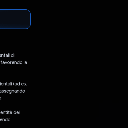
ntali di
, favorendo la
ientali (ad es.
i, assegnando
e
dentità dei
ntendo