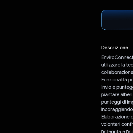
Descrizione
EnviroConnect 
utilizzare la t
collaborazione
Funzionalità pri
Invio e puntegg
piantare alberi
punteggi di imp
incoraggiando 
Elaborazione del
volontari confr
l'integrità e l'