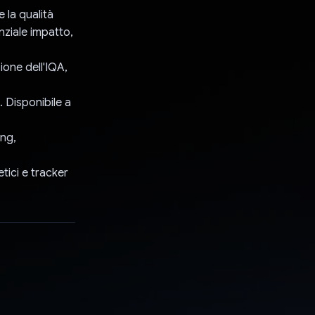
e la qualità
enziale impatto,
zione dell'IQA,
. Disponibile a
ing,
tici e tracker