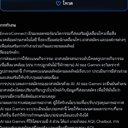
โหวต
โหวตแล้ว
การทำงาน
EnviroConnect เป็นแพลตฟอร์มนวัตกรรมที่ส่งเสริมผู้เคลื่อนไหวเพื่อสิ่ง
แวดล้อมผ่านเทคโนโลยี ซึ่งจะเชื่อมต่อนักเคลื่อนไหว อาสาสมัคร และองค์กรต่างๆ
เพื่อส่งเสริมการทำงานร่วมกันและขยายผลลัพธ์
ฟีเจอร์หลัก:
การส่งและการให้คะแนนกิจกรรม: อาสาสมัครสามารถอัปโหลดรูปภาพกิจกรรม
เพื่อสิ่งแวดล้อม (เช่น การปลูกต้นไม้ ขี่จักรยาน) AI ของ Gemini จะวิเคราะห์
รูปภาพเหล่านี้ กำหนดคะแนนผลลัพธ์ตามผลลัพธ์เชิงบวก ประเมินการมีส่วนร่วม
และส่งเสริมให้ปรับปรุงอย่างต่อเนื่อง
การประมวลผลการสมัครของอาสาสมัครด้วย AI: AI ของ Gemini จะยืนยันตัวตน
อาสาสมัครโดยเปรียบเทียบรูปโปรไฟล์กับข้อมูลที่ส่งมาสมัคร เพื่อให้มั่นใจว่า
ชุมชนมีความซื่อสัตย์และครอบคลุม
เกมผลกระทบต่อคุณภาพอากาศ: ผู้ใช้สร้างนโยบายเพื่อปรับปรุงคุณภาพอากาศ
AI ของ Gemini จะประเมินนโยบายเหล่านี้ โดยให้คะแนนตามผลกระทบที่อาจ
เกิดขึ้น ซึ่งทำให้การกำหนดนโยบายน่าสนใจและเข้าถึงได้
AI ของ Gemini ที่ใช้โดยรวมมี 4 ส่วน ได้แก่ เกมจำลอง AQI, Chatbot, การ
วิเคราะห์อาสาสมัครเสมือนจริง และเครื่องมือตรวจสอบ AQI