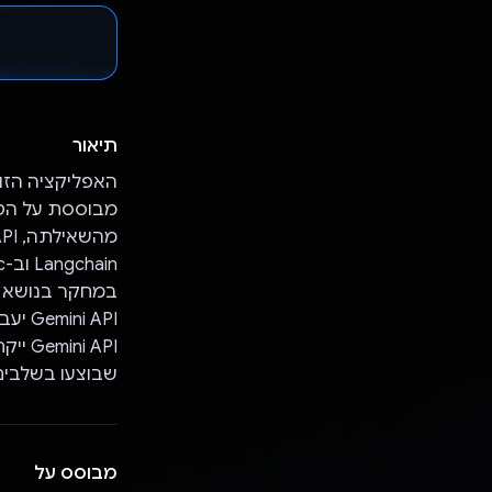
תיאור
האפליקציה הז
Langchain וב-pydantic כדי להמיר את תשובת הטקסט לאובייקט pydantic.
i API
 API
שבוצעו בשלבים
מבוסס על