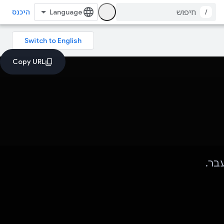
/
היכנס
בר.