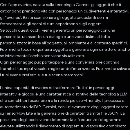
Con l'app everies, basata sulla tecnologia Gemini, gli oggetti che ti
circondano prendono vita con personaggi unici, divertenti e interattivi,
gli "everies". Basta scansionare gli oggetti circostanti con la
fotocamera e gli occhi di tutti appariranno sugli oggetti.
Se tocchi questi occhi, viene generato un personaggio con una
personalità, un aspetto, un dialogo e una voce distinti, il tutto
personalizzato in base all'oggetto, all'ambiente e al contesto specifici.
Puoi anche toccare qualsiasi oggetto e generare ogni carattere, anche
se inizialmente l'occhio non viene visualizzato.
Ogni personaggio può partecipare a una conversazione continua
tramite il tuo input vocale, migliorando l'interazione. Puoi anche salvare
i tuoi everie preferiti e le tue scene memorabili.
L'unica capacità di everies di trasformare "tutto" in personaggi
interattivi e giocosi è una caratteristica distintiva della tecnologia LLM,
che semplifica l'esperienza e la rende più user-friendly. Il processo è
automatizzato dall'API Gemini, con il rilevamento degli oggetti basato
su TensorFlow Lite e la generazione di caratteri tramite file JSON. La
posizione degli occhi viene determinata a frequenze fotogrammi
elevate utilizzando il rilevamento di oggetti sul dispositivo combinato