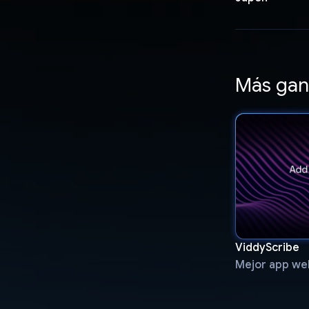
Más gan
ViddyScribe
Mejor app we