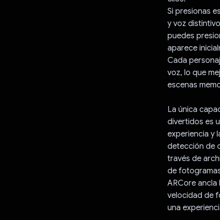
Si presionas e
y voz distinti
puedes presion
aparece inicia
Cada personaj
voz, lo que me
escenas memo
La única capac
divertidos es 
experiencia y 
detección de 
través de arch
de fotogramas 
ARCore ancla l
velocidad de f
una experienci