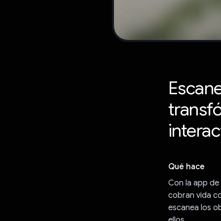
Escane
transf
interac
Qué hace
Con la app de 
cobran vida co
escanea los ob
ellos.