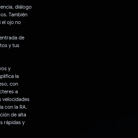
encia, diálogo
icos. También
 el ojo no
 entrada de
tos y tus
vos y
lifica la
ceso, con
cteres a
s velocidades
a con la RA.
ción de alta
s rápidas y