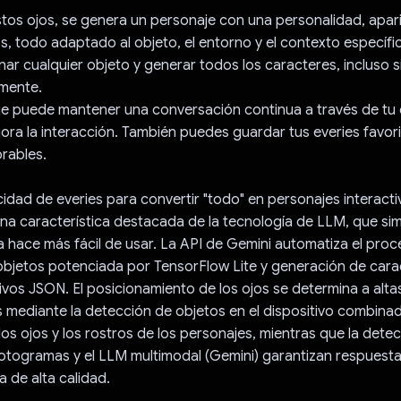
stos ojos, se genera un personaje con una personalidad, apari
vos, todo adaptado al objeto, el entorno y el contexto específ
ar cualquier objeto y generar todos los caracteres, incluso si
lmente.
e puede mantener una conversación continua a través de tu
jora la interacción. También puedes guardar tus everies favori
rables.
idad de everies para convertir "todo" en personajes interacti
una característica destacada de la tecnología de LLM, que simp
la hace más fácil de usar. La API de Gemini automatiza el pro
objetos potenciada por TensorFlow Lite y generación de cara
ivos JSON. El posicionamiento de los ojos se determina a alta
mediante la detección de objetos en el dispositivo combinad
os ojos y los rostros de los personajes, mientras que la detec
otogramas y el LLM multimodal (Gemini) garantizan respuesta
a de alta calidad.