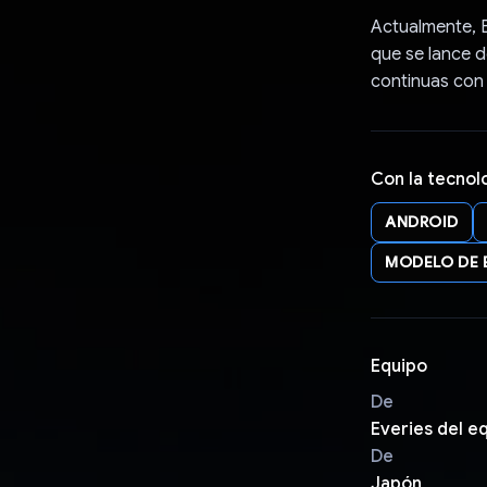
Actualmente, 
que se lance d
continuas con 
Con la tecnol
ANDROID
MODELO DE 
Equipo
De
Everies del e
De
Japón