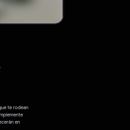
,
 que te rodean
Simplemente
recerán en