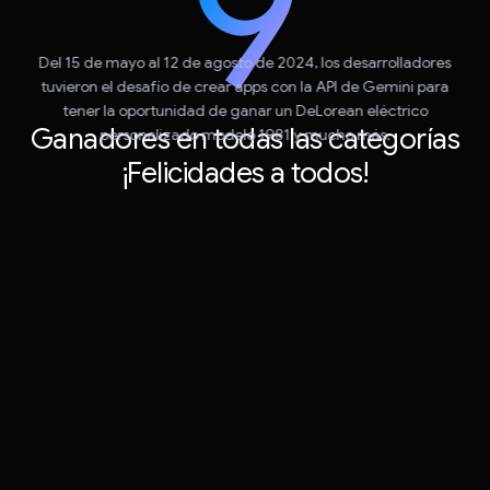
Del 15 de mayo al 12 de agosto de 2024, los desarrolladores
tuvieron el desafío de crear apps con la API de Gemini para
tener la oportunidad de ganar un DeLorean eléctrico
Ganadores en todas las categorías
personalizado modelo 1981 y mucho más.
¡Felicidades a todos!