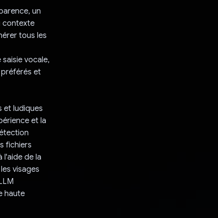
parence, un
u contexte
érer tous les
saisie vocale,
 préférés et
s et ludiques
périence et la
détection
s fichiers
l'aide de la
 les visages
 LLM
e haute