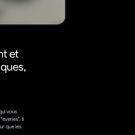
nt et
iques,
qui vous
veries". Il
ur que les