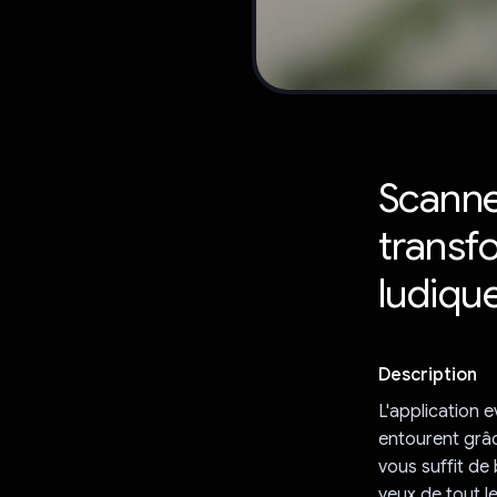
Scanne
transf
ludique
Description
L'application 
entourent grâc
vous suffit de
yeux de tout l