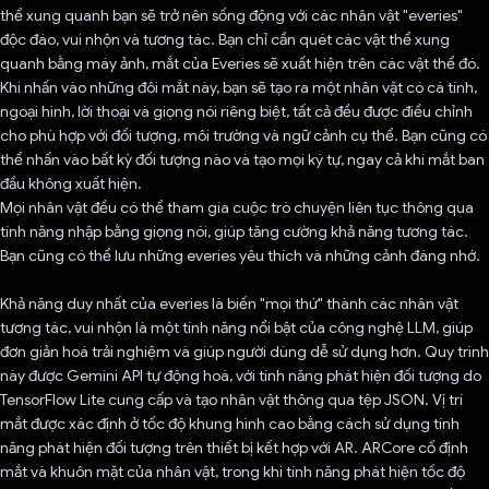
thể xung quanh bạn sẽ trở nên sống động với các nhân vật "everies"
độc đáo, vui nhộn và tương tác. Bạn chỉ cần quét các vật thể xung
quanh bằng máy ảnh, mắt của Everies sẽ xuất hiện trên các vật thể đó.
Khi nhấn vào những đôi mắt này, bạn sẽ tạo ra một nhân vật có cá tính,
ngoại hình, lời thoại và giọng nói riêng biệt, tất cả đều được điều chỉnh
cho phù hợp với đối tượng, môi trường và ngữ cảnh cụ thể. Bạn cũng có
thể nhấn vào bất kỳ đối tượng nào và tạo mọi ký tự, ngay cả khi mắt ban
đầu không xuất hiện.
Mọi nhân vật đều có thể tham gia cuộc trò chuyện liên tục thông qua
tính năng nhập bằng giọng nói, giúp tăng cường khả năng tương tác.
Bạn cũng có thể lưu những everies yêu thích và những cảnh đáng nhớ.
Khả năng duy nhất của everies là biến "mọi thứ" thành các nhân vật
tương tác, vui nhộn là một tính năng nổi bật của công nghệ LLM, giúp
đơn giản hoá trải nghiệm và giúp người dùng dễ sử dụng hơn. Quy trình
này được Gemini API tự động hoá, với tính năng phát hiện đối tượng do
TensorFlow Lite cung cấp và tạo nhân vật thông qua tệp JSON. Vị trí
mắt được xác định ở tốc độ khung hình cao bằng cách sử dụng tính
năng phát hiện đối tượng trên thiết bị kết hợp với AR. ARCore cố định
mắt và khuôn mặt của nhân vật, trong khi tính năng phát hiện tốc độ