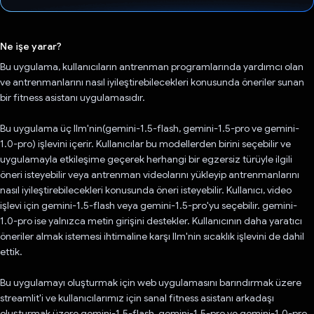
Oy verildi.
Ne işe yarar?
Bu uygulama, kullanıcıların antrenman programlarında yardımcı olan
ve antrenmanlarını nasıl iyileştirebilecekleri konusunda öneriler sunan
bir fitness asistanı uygulamasıdır.
Bu uygulama üç llm'nin(gemini-1.5-flash, gemini-1.5-pro ve gemini-
1.0-pro) işlevini içerir. Kullanıcılar bu modellerden birini seçebilir ve
uygulamayla etkileşime geçerek herhangi bir egzersiz türüyle ilgili
öneri isteyebilir veya antrenman videolarını yükleyip antrenmanlarını
nasıl iyileştirebilecekleri konusunda öneri isteyebilir. Kullanıcı, video
işlevi için gemini-1.5-flash veya gemini-1.5-pro'yu seçebilir. gemini-
1.0-pro ise yalnızca metin girişini destekler. Kullanıcının daha yaratıcı
öneriler almak istemesi ihtimaline karşı llm'nin sıcaklık işlevini de dahil
ettik.
Bu uygulamayı oluşturmak için web uygulamasını barındırmak üzere
streamlit'i ve kullanıcılarımız için sanal fitness asistanı arkadaşı
oluşturmak üzere gemini-1.5-flash, gemini-1.5-pro ve gemini-1.0-pro