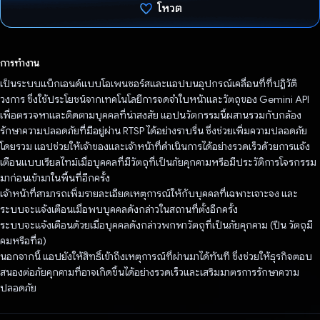
โหวต
โหวตแล้ว
การทำงาน
เป็นระบบแบ็กเอนด์แบบโอเพนซอร์สและแอปบนอุปกรณ์เคลื่อนที่ที่ปฏิวัติ
วงการ ซึ่งใช้ประโยชน์จากเทคโนโลยีการจดจำใบหน้าและวัตถุของ Gemini API
เพื่อตรวจหาและติดตามบุคคลที่น่าสงสัย แอปนวัตกรรมนี้ผสานรวมกับกล้อง
รักษาความปลอดภัยที่มีอยู่ผ่าน RTSP ได้อย่างราบรื่น ซึ่งช่วยเพิ่มความปลอดภัย
โดยรวม แอปช่วยให้เจ้าของและเจ้าหน้าที่ดำเนินการได้อย่างรวดเร็วด้วยการแจ้ง
เตือนแบบเรียลไทม์เมื่อบุคคลที่มีวัตถุที่เป็นภัยคุกคามหรือมีประวัติการโจรกรรม
มาก่อนเข้ามาในพื้นที่อีกครั้ง
เจ้าหน้าที่สามารถเพิ่มรายละเอียดเหตุการณ์ให้กับบุคคลที่เฉพาะเจาะจง และ
ระบบจะแจ้งเตือนเมื่อพบบุคคลดังกล่าวในสถานที่ตั้งอีกครั้ง
ระบบจะแจ้งเตือนด้วยเมื่อบุคคลดังกล่าวพกพาวัตถุที่เป็นภัยคุกคาม (ปืน วัตถุมี
คมหรือทื่อ)
นอกจากนี้ แอปยังให้สิทธิ์เข้าถึงเหตุการณ์ที่ผ่านมาได้ทันที ซึ่งช่วยให้ธุรกิจตอบ
สนองต่อภัยคุกคามที่อาจเกิดขึ้นได้อย่างรวดเร็วและเสริมมาตรการรักษาความ
ปลอดภัย