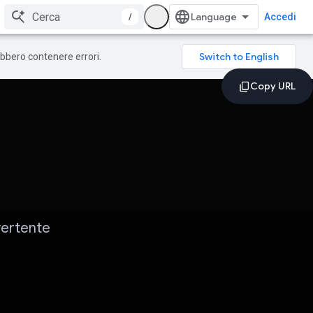
/
Accedi
rebbero contenere errori.
vertente