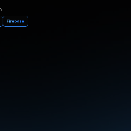
n
Firebase