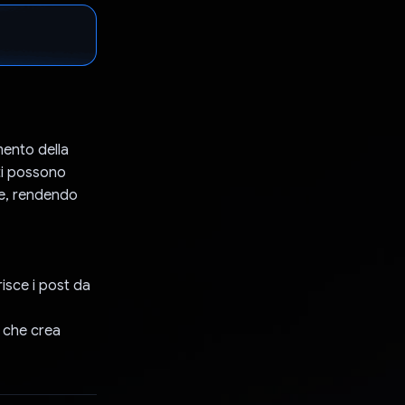
mento della
nti possono
ie, rendendo
risce i post da
n che crea