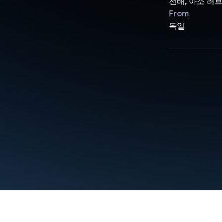
선배, 아소 러
From
독일