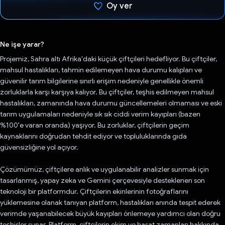
Oy ver
Oy verildi.
Ne işe yarar?
Projemiz, Sahra altı Afrika'daki küçük çiftçileri hedefliyor. Bu çiftçiler,
mahsul hastalıkları, tahmin edilemeyen hava durumu kalıpları ve
güvenilir tarım bilgilerine sınırlı erişim nedeniyle genellikle önemli
zorluklarla karşı karşıya kalıyor. Bu çiftçiler, teşhis edilmeyen mahsul
hastalıkları, zamanında hava durumu güncellemeleri olmaması ve eski
tarım uygulamaları nedeniyle sık sık ciddi verim kayıpları (bazen
%100'e varan oranda) yaşıyor. Bu zorluklar, çiftçilerin geçim
kaynaklarını doğrudan tehdit ediyor ve topluluklarında gıda
güvensizliğine yol açıyor.
Çözümümüz, çiftçilere anlık ve uygulanabilir analizler sunmak için
tasarlanmış, yapay zeka ve Gemini çerçevesiyle desteklenen son
teknoloji bir platformdur. Çiftçilerin ekinlerinin fotoğraflarını
yüklemesine olanak tanıyan platform, hastalıkları anında tespit ederek
verimde yaşanabilecek büyük kayıpları önlemeye yardımcı olan doğru
teşhisler sunar. Platform, çiftçilerin ekim ve hasat zamanları hakkında