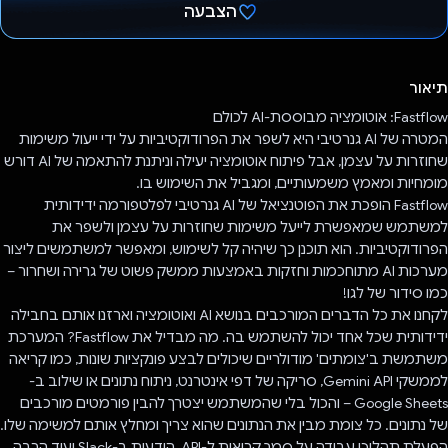
הצבעה
הצבעת!
תיאור
Fastflow: אוטומציה מבוססת-AI לכולם
המטרה של AI גנרטיבי היא לשפר את הפרודוקטיביות על ידי ייעול משימות
שחוזרות על עצמן, אבל פיתוח אוטומציה יעילה וניתנת להתאמה של AI דורש
מומחיות ומאמץ משמעותיים, ומגביל את השימוש בו.
Fastflow הופכת את הפוטנציאל של AI גנרטיבי לפלטפורמה ידידותית
למשתמש שמאפשרת לייעל משימות שחוזרות על עצמן ולשפר את
הפרודוקטיביות. הוא תוכנן כך שיהיה קל לשימוש, ומאפשר למשתמשים ליצור
מערכות AI מתוחכמות וחזקות באמצעות ממשק פשוט של גרירה ושחרור –
כמו סידור של לגו!
לקחנו את כל הדברים המורכבים בנושא AI ואוטומציה וארזנו אותם בחבילה
ידידותית שכל אחד יכול להשתמש בה. מה מבדיל את Fastflow? המערכת
משתמשת ב'צומתים' מודולריים שיכולים לבצע פונקציות שונות, כמו קריאה
לממשקי Gemini API, סריקה של דפי אינטרנט, ניתוח נתונים או שילוב ב-
Google Sheets – והכול בלי שהמשתמש יצטרך להבין פורמטים מורכבים
של נתונים. כל צומת מבין את הנתונים שהוא צריך ומחלץ אותם למשימה שלו.
הפעלת תהליכי עבודה על סמך קריאות ל-API, הודעות ב-Slack ועוד הרבה