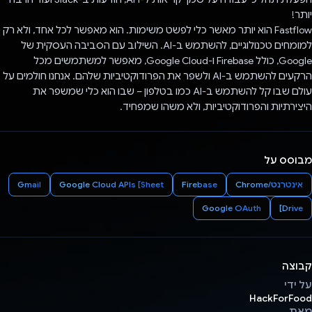
יותר!
Fastflow הוא יותר מאשר כלי לפשט משימות. הוא מאפשר לכל אחד, ולא רק
למומחים טכנולוגיים, להשתמש ב-AI. השילוב עם הסביבה העסקית של
Google, כולל Firebase ו-Google Cloud, מאפשר למשתמשים מכל
הרקעים להשתמש ב-AI ולשפר את הפרודוקטיביות שלהם. אנחנו חולמים על
עולם שבו קל להשתמש ב-AI כמו בטלפון – שבו הוא כלי שמשפר את
היצירתיות והפרודוקטיביות, ולא משהו שמפחיד.
מבוסס על
אינטרנט/Chrome
Firebase
Google Cloud APIs [Sheet
Gmail
Google OAuth
Drive]
קבוצה
על ידי
HackForFood
מאת