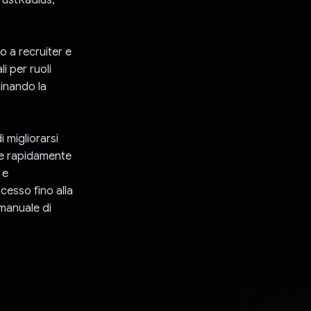
o a recruiter e
i per ruoli
minando la
i migliorarsi
ue rapidamente
 e
cesso fino alla
 manuale di