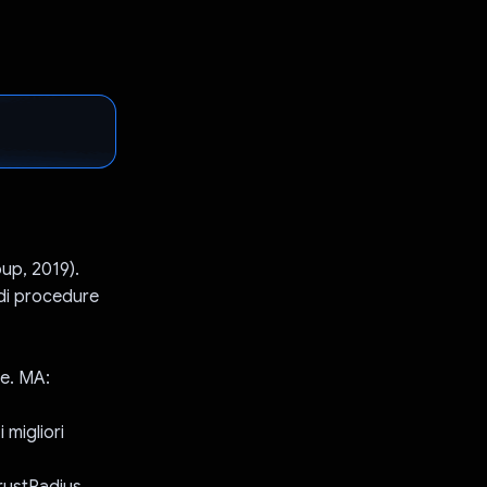
up, 2019).
a di procedure
ne. MA:
 migliori
TrustRadius,