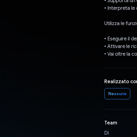
• Supporta un c
• Interpreta le 
Utilizza le funz
• Eseguire il 
• Attivare le r
• Vai oltre la
Realizzato co
Nessuna
Team
Di