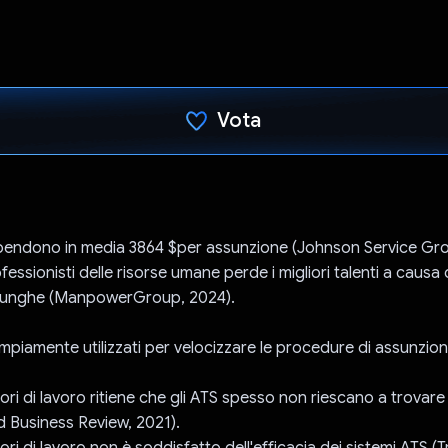
Vota
Ho votato
spendono in media 3864 $per assunzione (Johnson Service Gro
ofessionisti delle risorse umane perde i migliori talenti a caus
 lunghe (ManpowerGroup, 2024).
mpiamente utilizzati per velocizzare le procedure di assunzio
ori di lavoro ritiene che gli ATS spesso non riescano a trovare i
rd Business Review, 2021).
tori di lavoro non è soddisfatto dell'efficacia dei sistemi ATS (