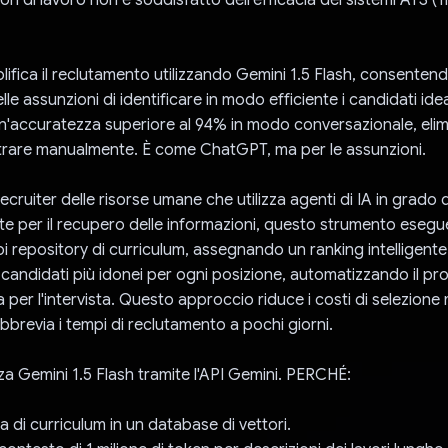
ifica il reclutamento utilizzando Gemini 1.5 Flash, consentend
lle assunzioni di identificare in modo efficiente i candidati ideal
un'accuratezza superiore al 94% in modo conversazionale, eli
iltrare manualmente. È come ChatGPT, ma per le assunzioni.
cruiter delle risorse umane che utilizza agenti di IA in grado d
 per il recupero delle informazioni, questo strumento eseg
pi repository di curriculum, assegnando un ranking intelligente
 candidati più idonei per ogni posizione, automatizzando il pro
 per l'intervista. Questo approccio riduce i costi di selezione
abbrevia i tempi di reclutamento a pochi giorni.
zza Gemini 1.5 Flash tramite l'API Gemini. PERCHÉ:
a di curriculum in un database di vettori.