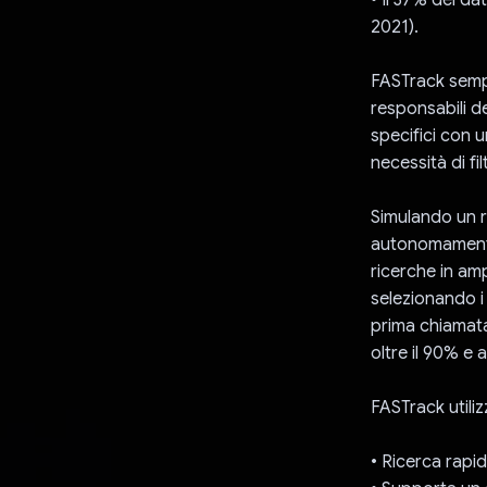
2021).
FASTrack sempl
responsabili de
specifici con 
necessità di f
Simulando un re
autonomamente
ricerche in am
selezionando i
prima chiamata
oltre il 90% e 
FASTrack utili
• Ricerca rapid