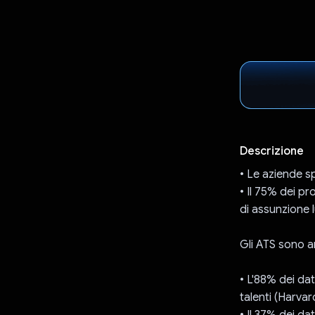
Descrizione
• Le aziende 
• Il 75% dei pr
di assunzione
Gli ATS sono a
• L'88% dei dat
talenti (Harva
• Il 37% dei da