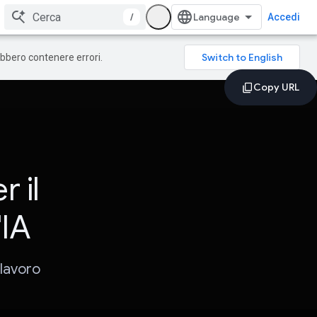
/
Accedi
rebbero contenere errori.
r il
'IA
 lavoro