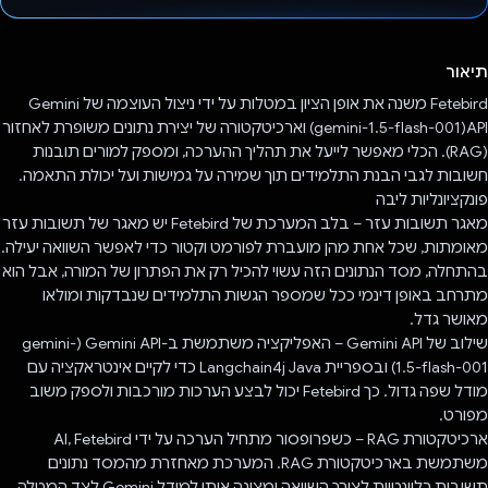
הצבעת!
תיאור
Fetebird משנה את אופן הציון במטלות על ידי ניצול העוצמה של Gemini
API‏(gemini-1.5-flash-001) וארכיטקטורה של יצירת נתונים משופרת לאחזור
(RAG). הכלי מאפשר לייעל את תהליך ההערכה, ומספק למורים תובנות
חשובות לגבי הבנת התלמידים תוך שמירה על גמישות ועל יכולת התאמה.
פונקציונליות ליבה
מאגר תשובות עזר – בלב המערכת של Fetebird יש מאגר של תשובות עזר
מאומתות, שכל אחת מהן מועברת לפורמט וקטור כדי לאפשר השוואה יעילה.
בהתחלה, מסד הנתונים הזה עשוי להכיל רק את הפתרון של המורה, אבל הוא
מתרחב באופן דינמי ככל שמספר הגשות התלמידים שנבדקות ומולאו
מאושר גדל.
שילוב של Gemini API – האפליקציה משתמשת ב-Gemini API‏ (gemini-
1.5-flash-001) ובספריית Java‏ Langchain4j כדי לקיים אינטראקציה עם
מודל שפה גדול. כך Fetebird יכול לבצע הערכות מורכבות ולספק משוב
מפורט.
ארכיטקטורת RAG – כשפרופסור מתחיל הערכה על ידי AI, Fetebird
משתמשת בארכיטקטורת RAG. המערכת מאחזרת מהמסד נתונים
תשובות רלוונטיות לצורך השוואה ומציגה אותן למודל Gemini לצד המטלה