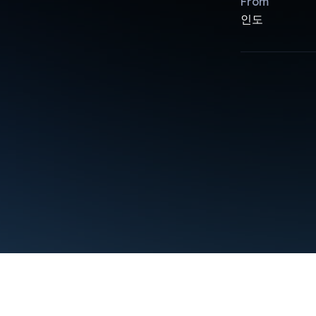
From
인도