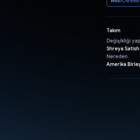
Web/Chrome
Takım
Değişikliği ya
Shreya Satish
Nereden
Amerika Birleş