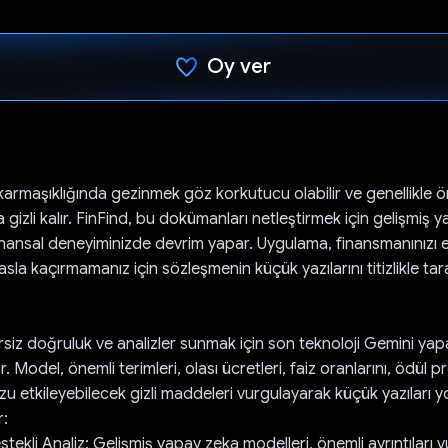
Oy ver
Oy verildi.
armaşıklığında gezinmek göz korkutucu olabilir ve genellikle ön
 gizli kalır. FinFind, bu dokümanları netleştirmek için gelişmiş
inansal deneyiminizde devrim yapar. Uygulama, finansmanınızı e
 asla kaçırmamanız için sözleşmenin küçük yazılarını titizlikle tar
rsiz doğruluk ve analizler sunmak için son teknoloji Gemini ya
r. Model, önemli terimleri, olası ücretleri, faiz oranlarını, ödül 
u etkileyebilecek gizli maddeleri vurgulayarak küçük yazıları y
r:
ekli Analiz: Gelişmiş yapay zeka modelleri, önemli ayrıntıları 