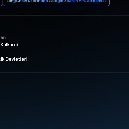
LangChain üzerinden Google Search API. StreamLit
pan
 Kulkarni
ik Devletleri