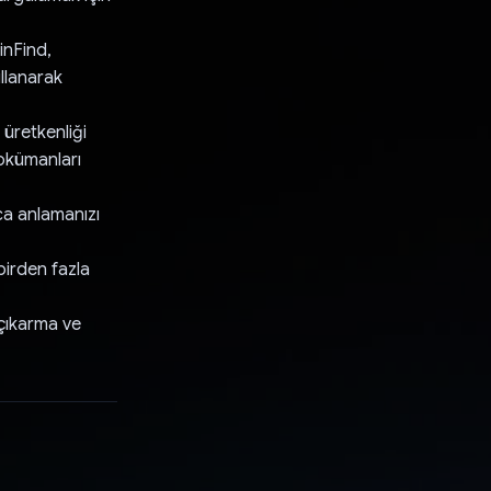
inFind,
ullanarak
 üretkenliği
dokümanları
yca anlamanızı
birden fazla
 çıkarma ve