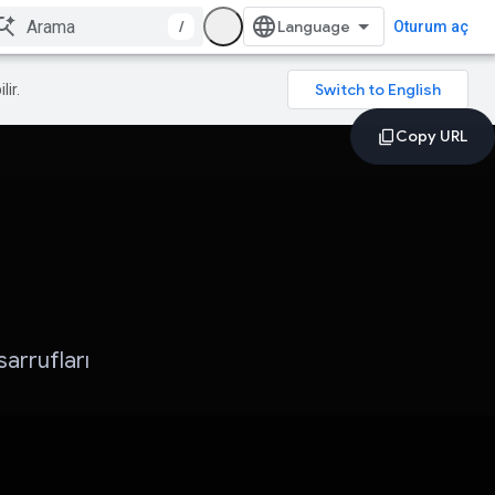
/
Oturum aç
lir.
arrufları