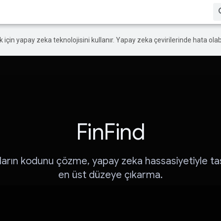
ek için yapay zeka teknolojisini kullanır. Yapay zeka çevirilerinde hata olabi
FinFind
ıların kodunu çözme, yapay zeka hassasiyetiyle tas
en üst düzeye çıkarma.