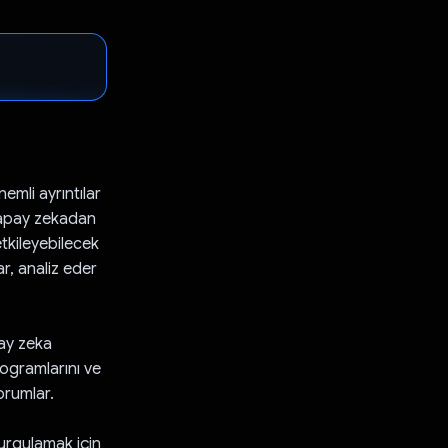
emli ayrıntılar
 yapay zekadan
tkileyebilecek
ar, analiz eder
pay zeka
programlarını ve
orumlar.
vurgulamak için