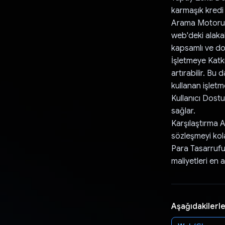
karmaşık kredi k
Arama Motoru E
web'deki alakal
kapsamlı ve doğ
İşletmeye Katkı
artırabilir. Bu
kullanan işletme
Kullanıcı Dostu
sağlar.
Karşılaştırma A
sözleşmeyi kola
Para Tasarrufu 
maliyetleri en a
Aşağıdakilerle