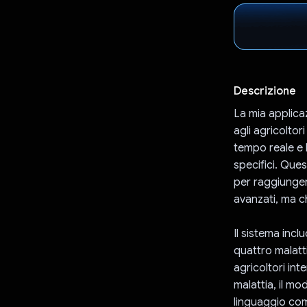
Descrizione
La mia applicaz
agli agricoltor
tempo reale e 
specifici. Ques
per raggiunger
avanzati, ma 
Il sistema inc
quattro malatti
agricoltori in
malattia, il mo
linguaggio com