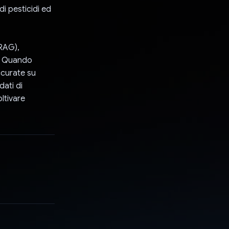
di pesticidi ed
(RAG),
e. Quando
ccurate su
dati di
oltivare