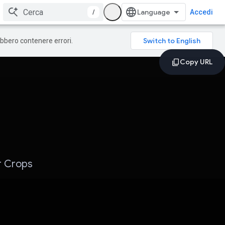
/
Accedi
rebbero contenere errori.
r Crops