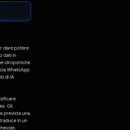
er dare potere
 dati in
che idroponiche
faccia WhatsApp
i di IA
sificare
is. Gli
e prevista una
 traduce in un
chevole,