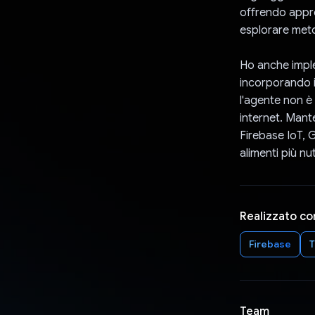
offrendo approf
esplorare metod
Ho anche imple
incorporando i
l'agente non è 
internet. Mante
Firebase IoT, G
alimenti più nu
Realizzato co
Firebase
T
Team