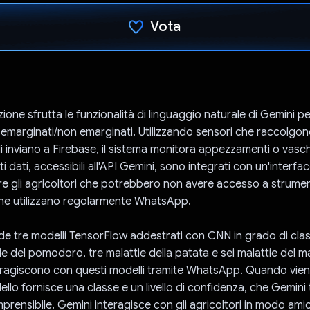
Vota
Ho votato
ione sfrutta le funzionalità di linguaggio naturale di Gemini p
i emarginati/non emarginati. Utilizzando sensori che raccolgono
li inviano a Firebase, il sistema monitora appezzamenti o vas
ti dati, accessibili all'API Gemini, sono integrati con un'inter
e gli agricoltori che potrebbero non avere accesso a strument
che utilizzano regolarmente WhatsApp.
lude tre modelli TensorFlow addestrati con CNN in grado di clas
e del pomodoro, tre malattie della patata e sei malattie del ma
teragiscono con questi modelli tramite WhatsApp. Quando vien
dello fornisce una classe e un livello di confidenza, che Gemini
prensibile. Gemini interagisce con gli agricoltori in modo ami