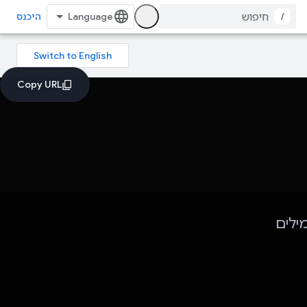
/
היכנס