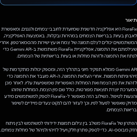
הצבעת!
תיאור
FloraFix היא אפליקציה חדשנית שמיועדת לחובבי צמחים ולגננים, ומאפשרת
לאבחן בעיות בבריאות הצמחים במהירות ובקלות. באמצעות האפליקציה,
המשתמשים יכולים לצלם תמונה של צמח או עץ ישירות מהסמארטפון. אחרי
שצילמתם את התמונה, אפליקציית FloraFix משתמשת ב-Gemini API כדי
לנתח את התמונה ולזהות מחלות או בעיות בריאותיות של הצמחים.
Gemini API ממלא תפקיד חיוני בתהליך הזה, ומספק יכולות מתקדמות של
זיהוי וניתוח תמונות. אחרי העלאת התמונה, ה-API מעבד את התמונה כדי
לזהות את מין הצמח ואת המחלות האפשריות שמשפיעות עליו. לאחר מכן
המערכת יוצרת תוצאות מפורטות, כולל שם מין הצמח, המחלות שזוהו
והצעות לטיפול. השילוב הזה מאפשר ל-FloraFix לספק למשתמשים מידע
מדויק שאפשר לפעול לפיו, וכך לעזור להם לנקוט צעדים מיידיים לשיפור
בריאות הצמחים.
הפתרון של FloraFix משלב בין צילום תמונות ידידותי למשתמש לבין ניתוח
חזק מבוסס-AI, כדי לספק פתרון חלק ויעיל לזיהוי ולניהול של מחלות צמחים.