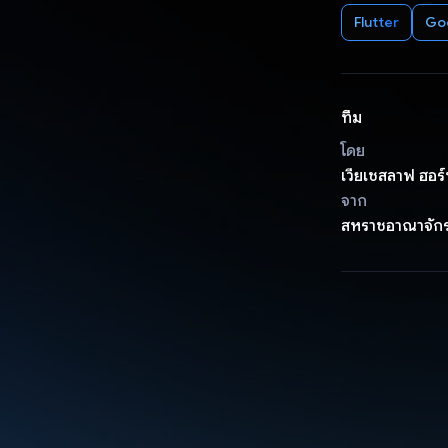
Flutter
Go
ทีม
โดย
เวียเชสลาฟ ฮอ
จาก
สหราชอาณาจัก