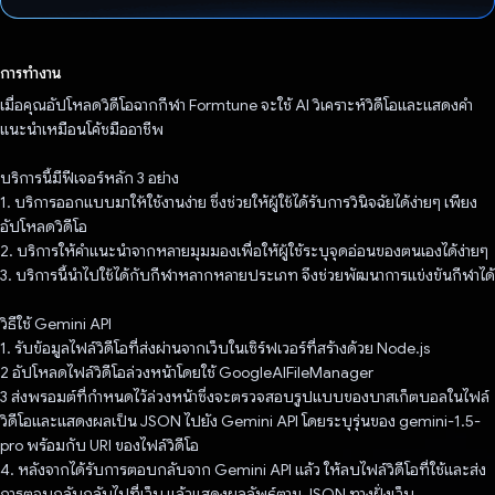
โหวตแล้ว
การทำงาน
เมื่อคุณอัปโหลดวิดีโอฉากกีฬา Formtune จะใช้ AI วิเคราะห์วิดีโอและแสดงคำ
แนะนำเหมือนโค้ชมืออาชีพ
บริการนี้มีฟีเจอร์หลัก 3 อย่าง
1. บริการออกแบบมาให้ใช้งานง่าย ซึ่งช่วยให้ผู้ใช้ได้รับการวินิจฉัยได้ง่ายๆ เพียง
อัปโหลดวิดีโอ
2. บริการให้คำแนะนำจากหลายมุมมองเพื่อให้ผู้ใช้ระบุจุดอ่อนของตนเองได้ง่ายๆ
3. บริการนี้นำไปใช้ได้กับกีฬาหลากหลายประเภท จึงช่วยพัฒนาการแข่งขันกีฬาได้
วิธีใช้ Gemini API
1. รับข้อมูลไฟล์วิดีโอที่ส่งผ่านจากเว็บในเซิร์ฟเวอร์ที่สร้างด้วย Node.js
2 อัปโหลดไฟล์วิดีโอล่วงหน้าโดยใช้ GoogleAIFileManager
3 ส่งพรอมต์ที่กําหนดไว้ล่วงหน้าซึ่งจะตรวจสอบรูปแบบของบาสเก็ตบอลในไฟล์
วิดีโอและแสดงผลเป็น JSON ไปยัง Gemini API โดยระบุรุ่นของ gemini-1.5-
pro พร้อมกับ URI ของไฟล์วิดีโอ
4. หลังจากได้รับการตอบกลับจาก Gemini API แล้ว ให้ลบไฟล์วิดีโอที่ใช้และส่ง
การตอบกลับกลับไปที่เว็บ แล้วแสดงผลลัพธ์ตาม JSON ทางฝั่งเว็บ