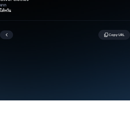
จาก
ไต้หวัน