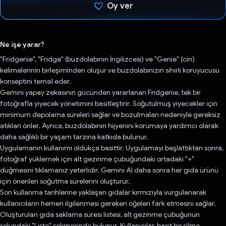
Oy ver
Oy verildi.
Ne işe yarar?
"Fridgenie", "Fridge" (buzdolabının İngilizcesi) ve "Genie" (cin)
kelimelerinin birleşiminden oluşur ve buzdolabınızın sihirli koruyucusu
konseptini temsil eder.
Gemini yapay zekasının gücünden yararlanan Fridgenie, tek bir
fotoğrafla yiyecek yönetimini basitleştirir. Soğutulmuş yiyecekler için
minimum depolama süreleri sağlar ve bozulmaları nedeniyle gereksiz
atıkları önler. Ayrıca, buzdolabının hijyenini korumaya yardımcı olarak
daha sağlıklı bir yaşam tarzına katkıda bulunur.
Uygulamanın kullanımı oldukça basittir. Uygulamayı başlattıktan sonra,
fotoğraf yüklemek için alt gezinme çubuğundaki ortadaki "+"
düğmesini tıklamanız yeterlidir. Gemini AI daha sonra her gıda ürünü
için önerilen soğutma sürelerini oluşturur.
Son kullanma tarihlerine yaklaşan gıdalar kırmızıyla vurgulanarak
kullanıcıların hemen ilgilenmesi gereken öğeleri fark etmesini sağlar.
Oluşturulan gıda saklama süresi listesi, alt gezinme çubuğunun
solundaki "Liste" sekmesinde bulunur. Kullanıcılar, basit bir silme