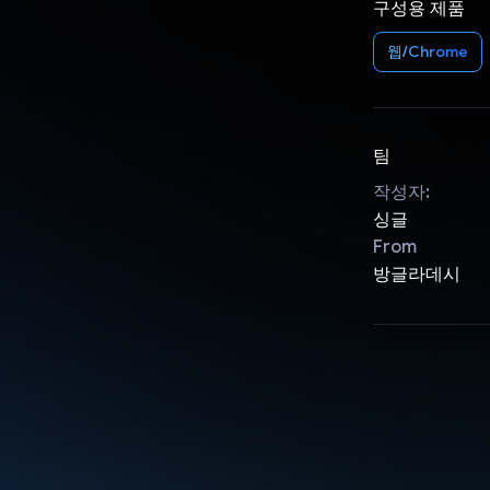
구성용 제품
웹/Chrome
팀
작성자:
싱글
From
방글라데시