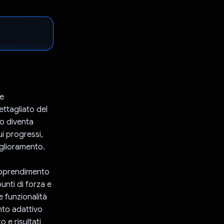
re
ettagliato del
to diventa
i progressi,
iglioramento.
 apprendimento
punti di forza e
e funzionalità
nto adattivo
 e risultati