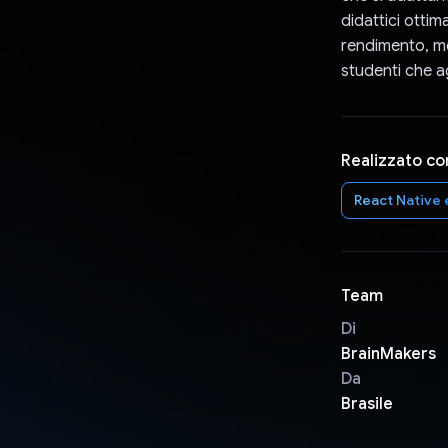
didattici ottim
rendimento, mo
studenti che ag
Realizzato co
React Native 
Team
Di
BrainMakers
Da
Brasile