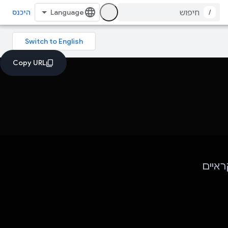
/
היכנס
ראיים