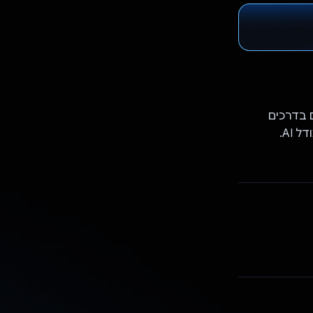
 בדרכים
שונות. הוא כולל פונקציונליות ליצירת תוכן קריאייטיב וליצירת אינטראקציה עם מודל AI.