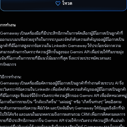
โหวต
โหวตแล้ว
การทำงาน
Gemaway เป็นเครื่องมือที่มีประสิทธิภาพในการคัดเลือกผู้มีโอกาสเป็นลูกค้าที่
ออกแบบมาเพื่อช่วยธุรกิจในการระบุและจัดลําดับความสําคัญของผู้มีโอกาสเป็น
ลูกค้าที่มีโอกาสสูงจากข้อความใน LinkedIn Gemaway ใช้ประโยชน์จากความ
สามารถด้านการวิเคราะห์ความรู้สึกขั้นสูงของ Gemini API เพื่อช่วยให้ทีมขายมุ่ง
เน้นที่โอกาสในการขายที่มีแนวโน้มมากที่สุด ซึ่งจะช่วยประหยัดเวลาและ
ทรัพยากร
วิธีการทํางาน:
Gemaway เป็นเครื่องมือคัดกรองผู้มีโอกาสเป็นลูกค้าที่ทำงานด้วยระบบ AI ซึ่ง
จะวิเคราะห์ข้อความใน LinkedIn เพื่อจัดลําดับความสําคัญของผู้มีโอกาสเป็นลูกค้า
ที่มีโอกาสสูง ฟีเจอร์นี้ใช้การวิเคราะห์ความรู้สึกของ Gemini API เพื่อจัดหมวดหมู่
โอกาสในการขายเป็น "ใกล้จะเกิดขึ้น" "แฝงอยู่" หรือ "เกิดขึ้นห่างๆ" โดยอิงตาม
ระดับภาษาของข้อความ คีย์เวิร์ด และปัจจัยอื่นๆ Gemaway ให้ข้อมูลเชิงลึกที่นํา
ไปใช้ได้จริง และแผนในอนาคตรวมถึงการผสานรวม CRM เพื่อการติดตามผลการ
ขายที่มีประสิทธิภาพมากขึ้น Gemini API ช่วยให้การวิเคราะห์ความรู้สึกที่แม่นยำ
พรอมต์ที่ปรับแต่งได้ และข้อมูลเชิงลึกแบบเรียลไทม์ Gemaway ระบุโอกาสใน