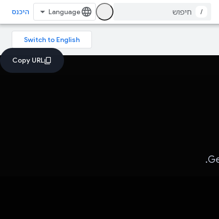
/
היכנס