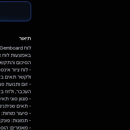
תיאור
הסיכום והתקשו
ולקשר תאים באו
- זום ותנועת פ
העכבר, ולזוז ב
- מגוון סוגי תאים
- תאים שניתני
- סיעור מוחות: הנחיות מ-ni API
- תמונות: פונקצ
- מאמרים: הוספ