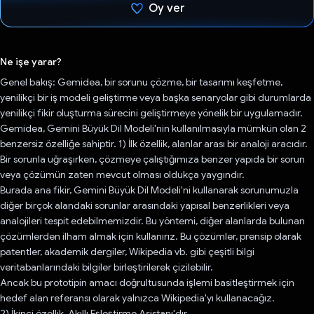
Oy ver
Oy verildi.
Ne işe yarar?
Genel bakış: Gemidea, bir sorunu çözme, bir tasarımı keşfetme,
yenilikçi bir iş modeli geliştirme veya başka senaryolar gibi durumlarda
yenilikçi fikir oluşturma sürecini geliştirmeye yönelik bir uygulamadır.
Gemidea, Gemini Büyük Dil Modeli'nin kullanılmasıyla mümkün olan 2
benzersiz özelliğe sahiptir. 1) İlk özellik, alanlar arası bir analoji aracıdır.
Bir sorunla uğraşırken, çözmeye çalıştığımıza benzer yapıda bir sorun
veya çözümün zaten mevcut olması oldukça yaygındır.
Burada ana fikir, Gemini Büyük Dil Modeli'ni kullanarak sorunumuzla
diğer birçok alandaki sorunlar arasındaki yapısal benzerlikleri veya
analojileri tespit edebilmemizdir. Bu yöntemi, diğer alanlarda bulunan
çözümlerden ilham almak için kullanırız. Bu çözümler, prensip olarak
patentler, akademik dergiler, Wikipedia vb. gibi çeşitli bilgi
veritabanlarındaki bilgiler birleştirilerek çizilebilir.
Ancak bu prototipin amacı doğrultusunda işlemi basitleştirmek için
hedef alan referansı olarak yalnızca Wikipedia'yı kullanacağız.
2) İkinci özellik, Akıllı Eşleştirme Asistanı'dır.