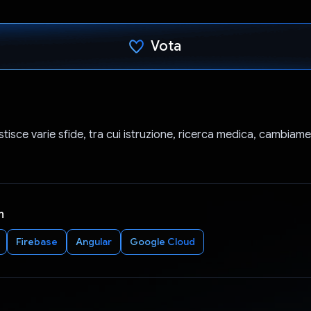
Vota
Ho votato
tisce varie sfide, tra cui istruzione, ricerca medica, cambiame
n
Firebase
Angular
Google Cloud