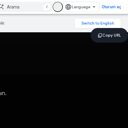
/
Oturum aç
lir.
ın.