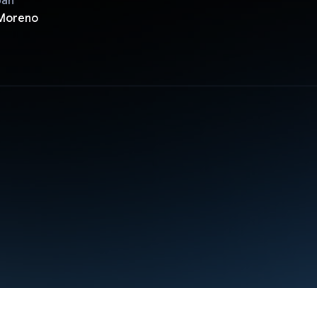
pan
 Moreno