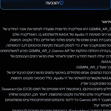
הצבעה
הצבעת!
תיאור
GEMINI_API_2 היא אפליקציה חדשנית שנועדה לפתוח את אוצר המידע של
ארכיוני משימת Apollo 11 של NASA ולהשתמש בו. האפליקציה שלנו
מעבדת סוגים שונים של נתונים מולטי-מודאליים, כולל טקסט, תמונות,
סרטונים וקובצי אודיו, כדי לספק תובנות מקיפות וסיכומים לגבי המשימה.
בעזרת היכולות החזקות של Gemini API, ‏GEMINI_API_2 מציע למשתמשים
דרך יעילה לגשת למידע רלוונטי ולאחזר אותו מהארכיונים העצומים של
NASA.
כך פועל GEMINI_API_2:
הכנת הנתונים: אנחנו מתחילים באיסוף נתונים מהארכיונים הציבוריים של
NASA שקשורים למשימה של Apollo 11, כולל מסמכי טקסט, תמונות,
סרטונים וקובצי אודיו.
חילוץ נתונים וסיכום: באמצעות זיהוי אופטיים של תווים (OCR) עם Tesseract,
האפליקציה שלנו מחלצת טקסט מתמונות. לאחר מכן, הטקסט שחולץ
מועבר ל-Gemini API כדי ליצור סיכומים תמציתיים ומידעיים שמותאמים
לאחזור יעיל.
יצירת הטמעה (Embedding): הסיכומים שנוצרים מומרים להטמעות