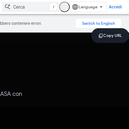
/
Accedi
rebbero contenere errori.
 NASA con