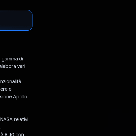
ta gamma di
elabora vari
nzionalità
dere e
ssione Apollo
 NASA relativi
.
ri (OCR) con