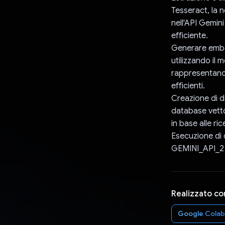
Tesseract, la n
nell'API Gemini
efficiente.
Generare embed
utilizzando il
rappresentano 
efficienti.
Creazione di d
database vetto
in base alle ri
Esecuzione di 
GEMINI_API_2 r
Realizzato co
Google Colab