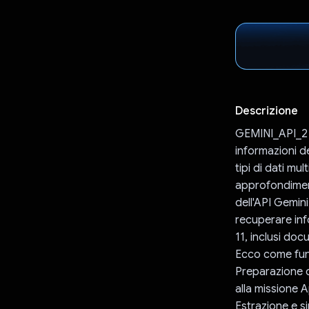
Descrizione
GEMINI_API_2 è
informazioni de
tipi di dati mul
approfondimenti
dell'API Gemin
recuperare info
11, inclusi doc
Ecco come fun
Preparazione de
alla missione A
Estrazione e si