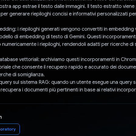
ostra app estrae il testo dalle immagini. Il testo estratto viene 
 per generare riepiloghi concisi e informativi personalizzati p
ding: i riepiloghi generati vengono convertiti in embedding v
 modello di embedding di testo di Gemini. Questi incorporament
numericamente i riepiloghi, rendendoli adatti per ricerche di
atabase vettoriali: archiviamo questi incorporamenti in Chro
riale che consente il recupero rapido e accurato dei documen
cerche di somiglianza.
query sul sistema RAG: quando un utente esegue una query su
ecupera i documenti più pertinenti in base ai relativi incorpo
n
oratory