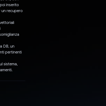
poi inserito
er un recupero
ettoriali
i
 somiglianza
ma DB, un
ti pertinenti
l sistema,
ramenti.