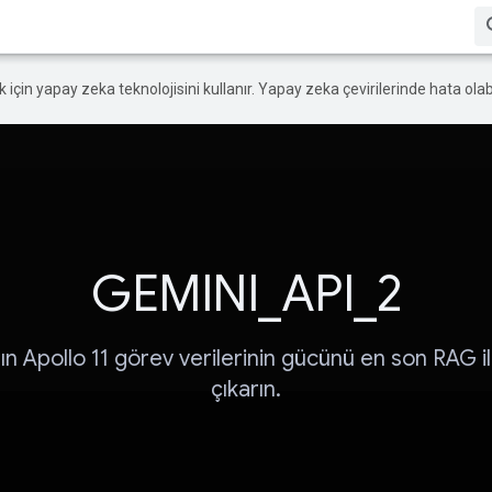
ek için yapay zeka teknolojisini kullanır. Yapay zeka çevirilerinde hata olabi
GEMINI_API_2
n Apollo 11 görev verilerinin gücünü en son RAG i
çıkarın.