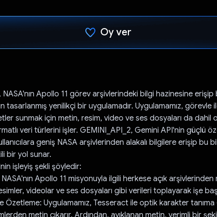
Oy ver
Oy verildi.
ASA'nın Apollo 11 görev arşivlerindeki bilgi hazinesine erişip 
n tasarlanmış yenilikçi bir uygulamadır. Uygulamamız, görevle il
etler sunmak için metin, resim, video ve ses dosyaları da dahil
ormatlı veri türlerini işler. GEMINI_API_2, Gemini API'nin güçlü öz
llanıcılara geniş NASA arşivlerinden alakalı bilgilere erişip bu bi
i bir yol sunar.
n işleyiş şekli şöyledir:
 NASA'nın Apollo 11 misyonuyla ilgili herkese açık arşivlerinden
simler, videolar ve ses dosyaları gibi verileri toplayarak işe baş
ve Özetleme: Uygulamamız, Tesseract ile optik karakter tanıma
mlerden metin çıkarır. Ardından, ayıklanan metin, verimli bir şe