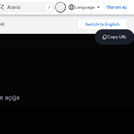
/
Oturum aç
lir.
le açığa