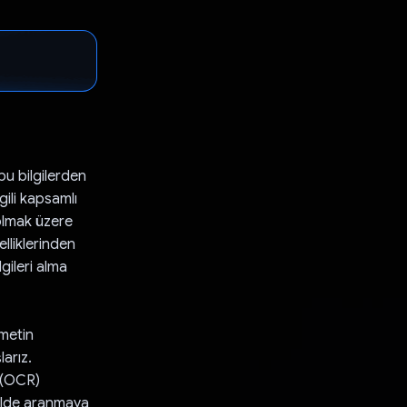
bu bilgilerden
gili kapsamlı
 olmak üzere
elliklerinden
lgileri alma
 metin
larız.
 (OCR)
kilde aranmaya