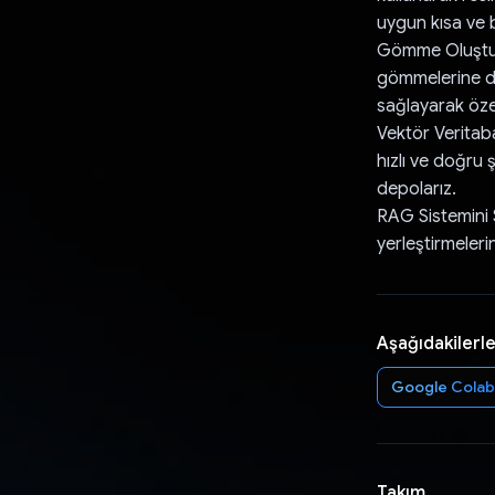
uygun kısa ve b
Gömme Oluşturm
gömmelerine dön
sağlayarak özet
Vektör Veritaba
hızlı ve doğru
depolarız.
RAG Sistemini 
yerleştirmelerin
Aşağıdakilerle
Google Colab
Takım