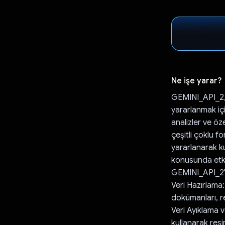
Ne işe yarar?
GEMINI_API_2, N
yararlanmak içi
analizler ve öz
çeşitli çoklu f
yararlanarak ku
konusunda etkil
GEMINI_API_2'ni
Veri Hazırlama:
dokümanları, re
Veri Ayıklama 
kullanarak resi