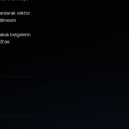
nılarak vektör
ilmesini
akalı belgelerin
DB'de