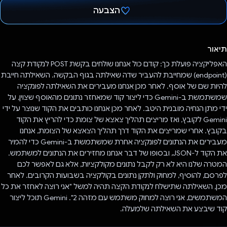
הצבעה
הצבעת!
תיאור
האפליקציה פועלת כך: קודם כול אנחנו שולחים בקשת POST לנקודת קצה
(endpoint) שמחייבת להעביר שדה שאילתה בגוף הבקשה. השאילתה חייבת
להיות שם של אוסף. לאחר מכן אנחנו מעבירים את השאילתה לפונקציה
שמשתמשת ב-Gemini כדי ליצור קוד שמאחזר נתונים מהאוסף שצוין, על
ידי מתן הנחיה מובנית היטב. לאחר מכן אנחנו כותבים את הקוד שנוצר על ידי
Gemini לקובץ, ואז מריצים תהליך צאצא של צומת כדי להריץ את הקוד
בקובץ. אחרי שמריצים את הקוד דרך תהליך הצאצא של הצומת, אנחנו
מעבירים את הנתונים לפונקציה אחרת שמשתמשת ב-Gemini כדי להמיר
את הקוד ל-JSON, ובסופו של דבר אנחנו מחזירים את הנתונים למשתמש.
המטרה שלנו היא לא רק לקבל נתונים מקולקציות, אלא גם לאפשר לכם
לפרסם, להוסיף, למחוק ולתקן נתונים בקולקציה בשבועות הקרובים. לאחר
מכן, השאילתה שתישלח לנקודת הקצה תהיה למשל "אני רוצה לאחזר את כל
המשתמשים, אני רוצה למחוק משתמש עם מזהה 2". ‏Gemini תוכל ליצור
קוד שיבצע את השאילתה שלמעלה.