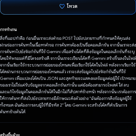
โหวต
โหวตแล้ว
การทำงาน
สิ่งที่แอปทําคือ ก่อนอื่นเราจะส่งคําขอ POST ไปยังปลายทางที่กําหนดให้คุณส่ง
ผ่านช่องการค้นหาในเนื้อหาคําขอ การค้นหาต้องเป็นชื่อคอลเล็กชัน จากนั้นเราจะส่ง
การค้นหาไปยังฟังก์ชันที่ใช้ Gemini เพื่อสร้างโค้ดที่ดึงข้อมูลในคอลเล็กชันที่ระบุ
โดยให้พรอมต์ที่มีโครงสร้างดี จากนั้นเราจะเขียนโค้ดที่ Gemini สร้างขึ้นลงในไฟล์
จากนั้นเรียกใช้กระบวนการย่อยของโหนดเพื่อเรียกใช้โค้ดในไฟล์ หลังจากเรียกใช้
โค้ดผ่านกระบวนการย่อยของโหนดแล้ว เราจะส่งข้อมูลไปยังฟังก์ชันอื่นที่ใช้
Gemini เพื่อแปลงโค้ดเป็น JSON และสุดท้ายจะแสดงผลข้อมูลต่อผู้ใช้ เป้าหมาย
ของเราไม่ใช่แค่รับข้อมูลจากคอลเล็กชันเท่านั้น แต่ยังต้องสามารถโพสต์ ใส่ ลบ
และแก้ไขข้อมูลในคอลเล็กชันได้ในอีกไม่กี่สัปดาห์ข้างหน้า หลังจากนั้น เราต้องการ
ให้การค้นหาที่ส่งไปยังปลายทางมีลักษณะดังตัวอย่าง "ฉันต้องการดึงข้อมูลผู้ใช้
ทั้งหมด ฉันต้องการลบผู้ใช้ที่มีรหัส 2" โดย Gemini จะสร้างโค้ดที่ดําเนินการ
ค้นหาข้างต้นได้
สร้างขึ้นด้วย