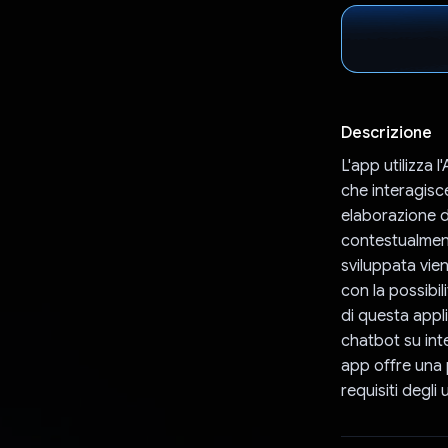
Descrizione
L'app utilizza
che interagisce
elaborazione de
contestualment
sviluppata vien
con la possibil
di questa appli
chatbot su inte
app offre una 
requisiti degli 