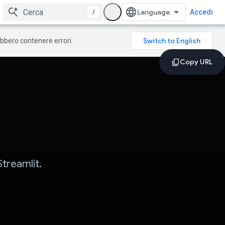
/
Accedi
rebbero contenere errori.
treamlit.