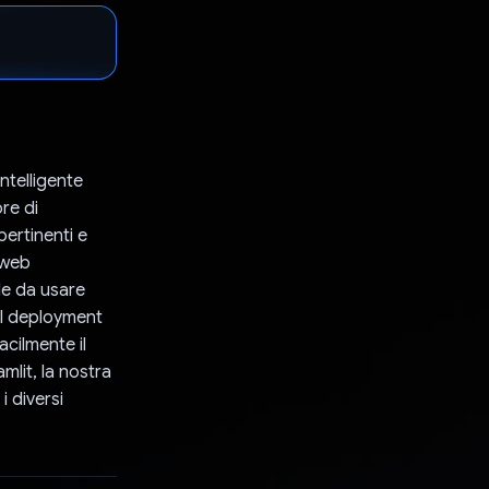
ntelligente
ore di
pertinenti e
 web
le da usare
 il deployment
acilmente il
mlit, la nostra
i diversi