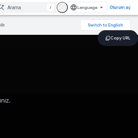
/
Oturum aç
lir.
nız.