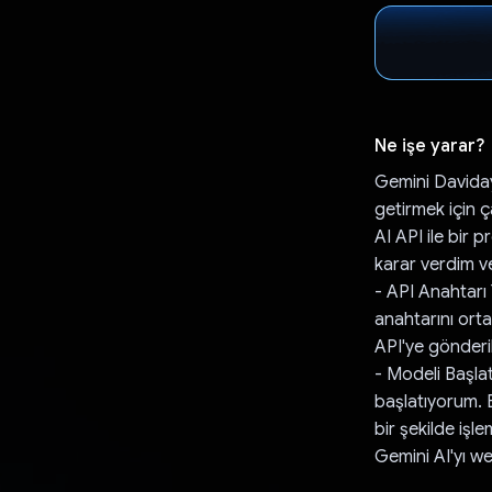
Ne işe yarar?
Gemini Daviday
getirmek için 
AI API ile bir
karar verdim v
- API Anahtarı
anahtarını orta
API'ye gönderil
- Modeli Başla
başlatıyorum. 
bir şekilde işl
Gemini AI'yı w