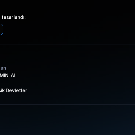
 tasarlandı:
pan
INI AI
ik Devletleri