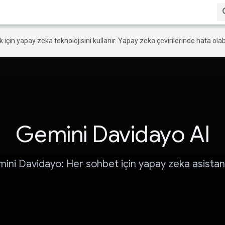
ek için yapay zeka teknolojisini kullanır. Yapay zeka çevirilerinde hata olabi
Gemini Davidayo AI
ini Davidayo: Her sohbet için yapay zeka asistanı