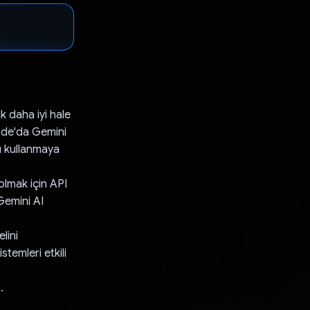
k daha iyi hale
code'da Gemini
ü kullanmaya
olmak için API
 Gemini AI
lini
temleri etkili
.