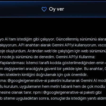
Oy ver
Oy verildi.
o AI tam istediğim gibi çalışıyor. Güncellenmiş sürümünü alara
çalışıyorum. API anahtarı alarak Gemini API'yi kullanıyorum. vs
 proje oluşturdum. Ardından web'de çalıştığım için web sürümün
e node.js sürümünü de denedim. Gemini API'yi Kullanma:
 Yapılandırması: İstemci taraflı kodda gösterilmediğinden emin 
m değişkenleri aracılığıyla güvenli bir şekilde işler. Bu anahtar,
en isteklerin kimliğini doğrulamak için çok önemlidir.
tma: @google/generative-ai paketini kullanarak Gemini AI mode
Bu kurulum, uygulamanın hem metin tabanlı hem de çok modlu is
emesine olanak tanır. npm i @google/generative-ai paketi gibi
eb siteme uyguladıktan sonra, sonuçlarda istediğim yanıtı aldım