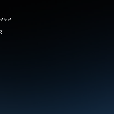
 무수유
국