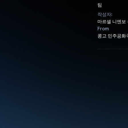
팀
작성자:
마르셀 니엔보
From
콩고 민주공화