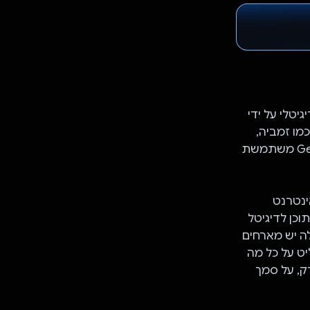
 על הפער הדיגיטלי על ידי
מו זמביה,
שבהם הגישה לאינטרנט מוגבלת אבל הדואר והרדיו נפוצים, תוכנית Gemini Radio משתמשת
ינטרנט
וכן לדיגיטל
ה יש מארחים
השאלות ועונים עליהן בצורה טבעית ובשיחה. ה-AI מחליט על כל מה
ק, על סמך