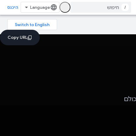
/
היכנס
כולם