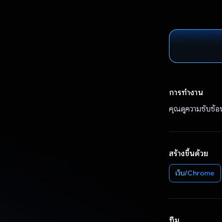
การทำงาน
คุณดูความซับซ้อ
สร้างขึ้นด้วย
เว็บ/Chrome
ทีม