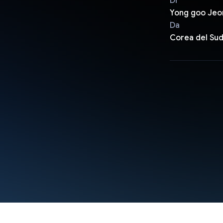
Di
Yong goo Jeo
Da
Corea del Su