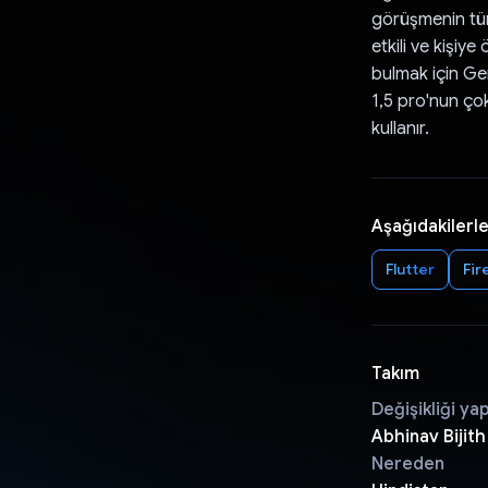
görüşmenin tüm 
etkili ve kişiy
bulmak için Gem
1,5 pro'nun çok
kullanır.
Aşağıdakilerle
Flutter
Fir
Takım
Değişikliği ya
Abhinav Bijith
Nereden