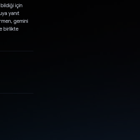
ildiği için
uya yanıt
irmen, gemini
 birlikte