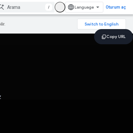
/
Oturum aç
lir.
z