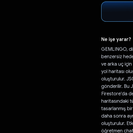
Ne işe yarar?
GEMLINGO, dil
benzersiz hedefl
ve arka uç için
yol haritası olu
oluşturulur. JS
gönderilir. Bu J
Firestore'da de
haritasındaki t
tasarlanmış bir
daha sonra ayrış
oluşturulur. Et
öğretmen chat