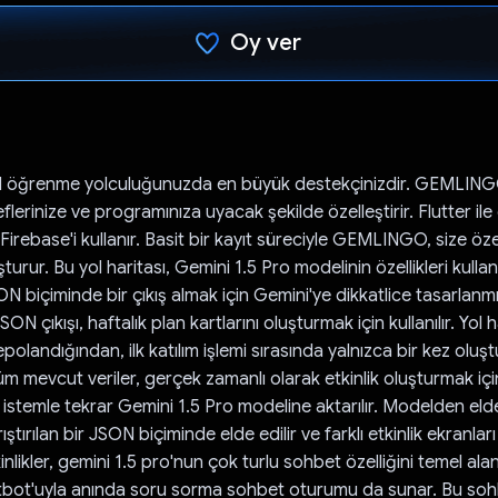
Oy ver
Oy verildi.
 öğrenme yolculuğunuzda en büyük destekçinizdir. GEMLINGO
erinize ve programınıza uyacak şekilde özelleştirir. Flutter ile ge
 Firebase'i kullanır. Basit bir kayıt süreciyle GEMLINGO, size ö
şturur. Bu yol haritası, Gemini 1.5 Pro modelinin özellikleri kullan
ON biçiminde bir çıkış almak için Gemini'ye dikkatlice tasarlanmı
SON çıkışı, haftalık plan kartlarını oluşturmak için kullanılır. Yol 
polandığından, ilk katılım işlemi sırasında yalnızca bir kez oluştu
üm mevcut veriler, gerçek zamanlı olarak etkinlik oluşturmak içi
 istemle tekrar Gemini 1.5 Pro modeline aktarılır. Modelden elde
tırılan bir JSON biçiminde elde edilir ve farklı etkinlik ekranları
kinlikler, gemini 1.5 pro'nun çok turlu sohbet özelliğini temel ala
bot'uyla anında soru sorma sohbet oturumu da sunar. Bu soh