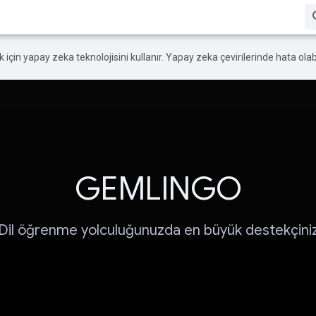
ek için yapay zeka teknolojisini kullanır. Yapay zeka çevirilerinde hata olabi
GEMLINGO
Dil öğrenme yolculuğunuzda en büyük destekçini