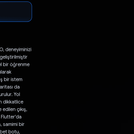
, deneyiminizi
liştirilmiştir
zel bir öğrenme
ılarak
ş bir istem
haritası da
rulur. Yol
n dikkatlice
 edilen çıkış,
 Flutter'da
n, samimi bir
bet botu,