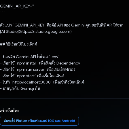
GEMINI_API_KEY=''
```
ตัวแปร `GEMINI_API_KEY` คือคีย์ API ของ Gemini คุณขอรับคีย์ API ได้จาก
[AI Studio](https://aistudio.google.com)
## วิธีเรียกใช้โปรเจ็กต์
- ป้อนคีย์ Gemini API ในไฟล์ `.env`
- เรียกใช้ `npm install` เพื่อติดตั้ง Dependency
- เรียกใช้ `npm run server` เพื่อเริ่มเซิร์ฟเวอร์
- เรียกใช้ `npm start` เพื่อเริ่มไคลเอ็นต์
- ไปที่ `http://localhost:3000` เพื่อเข้าถึงไคลเอ็นต์
- มาสนุกกับ Gemoji กัน
สร้างขึ้นด้วย
ฉันจะใช้ Flutter เพื่อสร้างแอป iOS และ Android